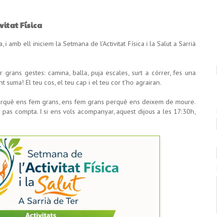
vitat Física
ca, i amb ell iniciem la Setmana de l’Activitat Física i la Salut a Sarrià
 grans gestes: camina, balla, puja escales, surt a córrer, fes una
suma! El teu cos, el teu cap i el teu cor t’ho agrairan.
erquè ens fem grans, ens fem grans perquè ens deixem de moure.
 pas compta. I si ens vols acompanyar, aquest dijous a les 17:30h,