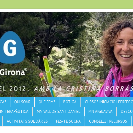
CA?
QUI SOM?
QUÈ FEM?
BOTIGA
CURSOS INICIACIÓ I PERFE
MN TERAPÈUTICA
MN VALL DE SANT DANIEL
MN AIGUAVIVA
DESCO
ACTIVITATS SOLIDÀRIES
FES-TE SOCI/A
CONSELLS I RECURSOS