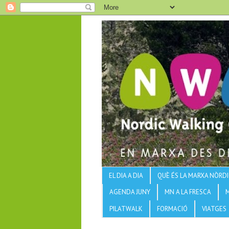
EL DIA A DIA
QUÈ ÉS LA MARXA NÒRDI
AGENDA JUNY
MN A LA FRESCA
PILATWALK
FORMACIÓ
VIATGES