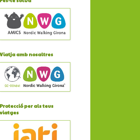
Fes-te soci/a
Viatja amb nosaltres
Protecció per als teus
viatges