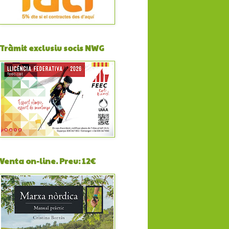
Tràmit exclusiu socis NWG
Venta on-line. Preu: 12€