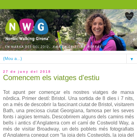
▼
27 de juny del 2018
Comencem els viatges d'estiu
Tot apunt per començar els nostres viatges de marxa
nòrdica. Primer destí: Bristol. Una sortida de 8 dies i 7 nits,
on a més de descobrir la fascinant ciutat de Bristol, visitarem
Bath, una preciosa ciutat Georgiana, famosa per les seves
fonts i aigües termals. Descobrirem alguns dels camins més
bells i antics d’Anglaterra com el camí de Costwold Way, a
més de visitar Broadway, un dels poblets més fotografiats
d’Anglaterra conegut com “la joia dels Costwolds, la joia del