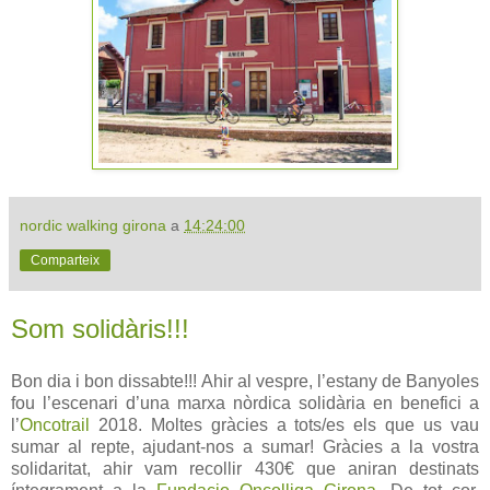
nordic walking girona
a
14:24:00
Comparteix
Som solidàris!!!
Bon dia i bon dissabte!!! Ahir al vespre, l’estany de Banyoles
fou l’escenari d’una marxa nòrdica solidària en benefici a
l’
Oncotrail
2018. Moltes gràcies a tots/es els que us vau
sumar al repte, ajudant-nos a sumar! Gràcies a la vostra
solidaritat, ahir vam recollir 430€ que aniran destinats