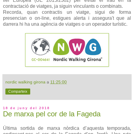
llei Europea (UE 2015/2302) per evitar el frau en la
contractació de viatges, ja siguin vinculants o combinats.
Recorda, quan contractis un viatge, sigui de forma
presencian o on-line, estigues alerta i assegura't que al
darrera hi ha una agència de viatges o un operador turístic.
nordic walking girona
a
11:25:00
Comparteix
18 de juny del 2018
De marxa pel cor de la Fageda
Última sortida de marxa nòrdica d’aquesta temporada,