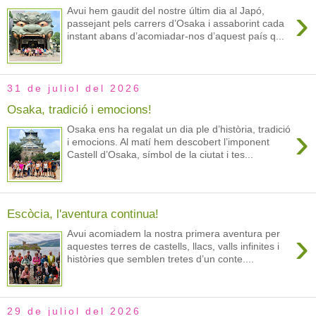
›
Avui hem gaudit del nostre últim dia al Japó,
passejant pels carrers d’Osaka i assaborint cada
instant abans d’acomiadar-nos d’aquest país q...
31 de juliol del 2026
Osaka, tradició i emocions!
›
Osaka ens ha regalat un dia ple d’història, tradició
i emocions. Al matí hem descobert l’imponent
Castell d’Osaka, símbol de la ciutat i tes...
Escòcia, l'aventura continua!
›
Avui acomiadem la nostra primera aventura per
aquestes terres de castells, llacs, valls infinites i
històries que semblen tretes d’un conte....
29 de juliol del 2026