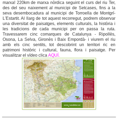
marxa!
220km de marxa nòrdica seguint el curs del riu Ter,
des del seu naixement al municipi de Setcases, fins a la
seva desembocadura al municipi de Torroella de Montgrí-
L'Estartit. Al llarg de tot aquest recorregut, podrem observar
una diversitat de paisatges, elements culturals, la història i
les tradicions de cada municipi per on passa la ruta.
Travessarem cinc comarques de Catalunya - Ripollès,
Osona, La Selva, Gironès i Baix Empordà- i viurem el riu
amb els cinc sentits, tot descobrint un territori ric en
patrimoni històric i cultural, fauna, flora i paisatge. Per
visualitzar el vídeo clica
AQUÍ.