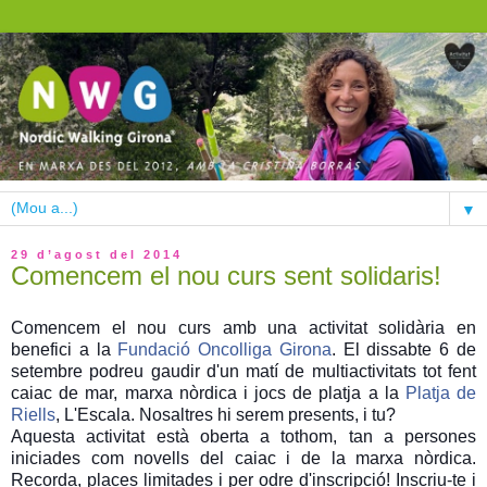
▼
29 d’agost del 2014
Comencem el nou curs sent solidaris!
Comencem el nou curs amb una activitat solidària en
benefici a la
Fundació Oncolliga Girona
. El dissabte 6 de
setembre podreu gaudir d'un matí de multiactivitats tot fent
caiac de mar, marxa nòrdica i jocs de platja a la
Platja de
Riells
, L'Escala. Nosaltres hi serem presents, i tu?
Aquesta activitat està oberta a tothom, tan a persones
iniciades com novells del caiac i de la marxa nòrdica.
Recorda, places limitades i per odre d'inscripció! Inscriu-te i