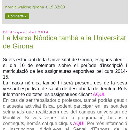
nordic walking girona
a
19:33:00
Comparteix
26 d’agost del 2014
La Marxa Nòrdica també a la Universitat
de Girona
Si ets estudiant de la Universitat de Girona, estigues atent...
el dia 10 de setembre s'obre el període d'inscripció i
matriculació de les assignatures esportives pel curs 2014-
15.
La marxa nòrdica també hi serà present, des de la seva
vessant esportiva, de salut i de descoberta del territori.
Pots
informar-te de totes les assignatures clicant
AQUÍ
.
En cas de ser treballador o professor, també podràs gaudir
d'aquesta activitat física, podent participar en les sortides
setmanals que realitzarem des del campus universitari de
Montilivi. Si vols veure tota la programació, horaris i
continguts, només cal que cliquis
AQUÍ
. Per més informació
o inscripcions, dirigiu-
vos
al Servei d'Esports de la