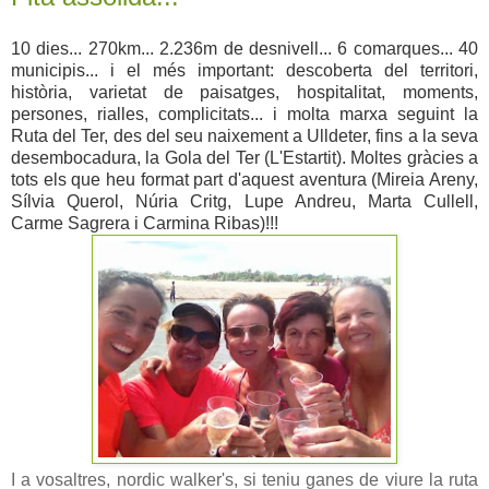
10 dies... 270km... 2.236m de desnivell... 6 comarques... 40
municipis... i el més important: descoberta del territori,
història, varietat de paisatges, hospitalitat, moments,
persones, rialles, complicitats... i molta marxa seguint la
Ruta del Ter, des del seu naixement a Ulldeter, fins a la seva
desembocadura, la Gola del Ter (L'Estartit). Moltes gràcies a
tots els que heu format part d'aquest aventura (Mireia Areny,
Sílvia Querol, Núria Critg, Lupe Andreu, Marta Cullell,
Carme Sagrera i Carmina Ribas)!!!
I a vosaltres, nordic walker's, si teniu ganes de viure la ruta