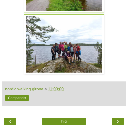
nordic walking girona
a
11:00:00
Comparteix
‹
›
Inici