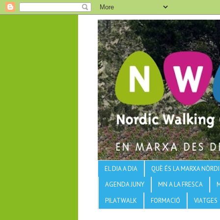
EL DIA A DIA
QUÈ ÉS LA MARXA NÒRDI
AGENDA JUNY
MN A LA FRESCA
PILATWALK
FORMACIÓ
VIATGES