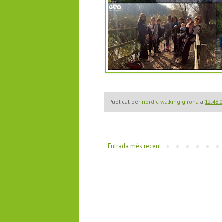
Publicat per
nordic walking girona
a
12:48:
Entrada més recent