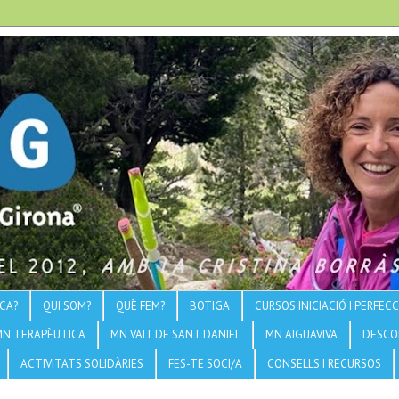
CA?
QUI SOM?
QUÈ FEM?
BOTIGA
CURSOS INICIACIÓ I PERFE
MN TERAPÈUTICA
MN VALL DE SANT DANIEL
MN AIGUAVIVA
DESCO
ACTIVITATS SOLIDÀRIES
FES-TE SOCI/A
CONSELLS I RECURSOS