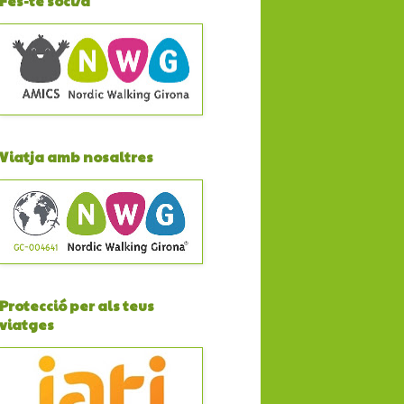
Fes-te soci/a
Viatja amb nosaltres
Protecció per als teus
viatges