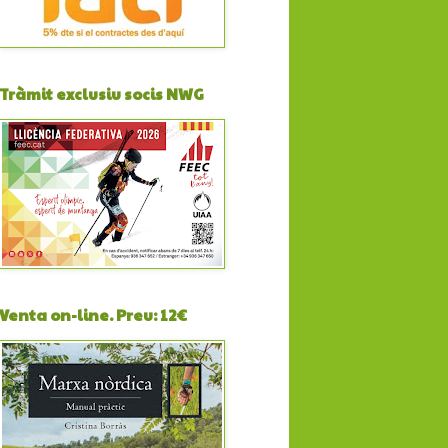
Tràmit exclusiu socis NWG
Venta on-line. Preu: 12€