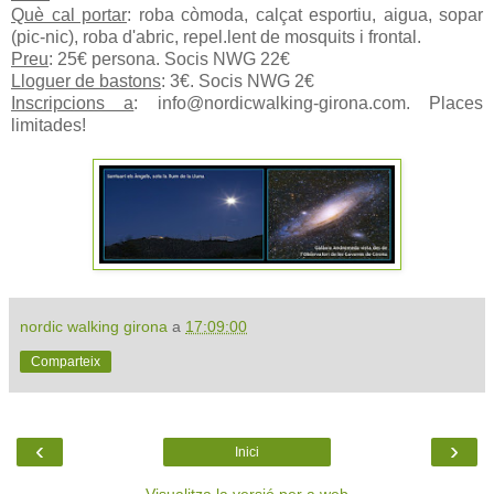
Què cal portar
: roba còmoda, calçat esportiu, aigua, sopar
(pic-nic), roba d'abric, repel.lent de mosquits i frontal.
Preu
: 25€ persona. Socis NWG 22€
Lloguer de bastons
: 3€. Socis NWG 2€
Inscripcions a
: info@nordicwalking-girona.com. Places
limitades!
nordic walking girona
a
17:09:00
Comparteix
‹
›
Inici
Visualitza la versió per a web