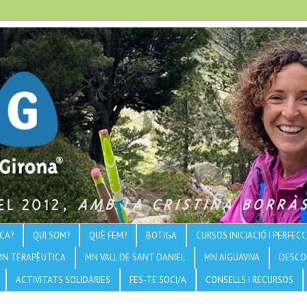
CA?
QUI SOM?
QUÈ FEM?
BOTIGA
CURSOS INICIACIÓ I PERFE
MN TERAPÈUTICA
MN VALL DE SANT DANIEL
MN AIGUAVIVA
DESCO
ACTIVITATS SOLIDÀRIES
FES-TE SOCI/A
CONSELLS I RECURSOS