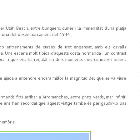
 Utah Beach, entre búnquers, dunes i la immensitat d’una platja
història del desembarcament del 1944.
mb entrenaments de curses de trot enganxat, amb els cavalls
rra. Una escena molt típica d’aquesta costa normanda i un contrast
loc… i que ens ha regalat un dels moments més curiosos i bonics
e ajuda a entendre encara millor la magnitud del que es va viure
ormands fins arribar a Arromanches, entre prats verds, mar infinit,
que ens han recordat que aquest viatge també és per gaudir-lo pas
 memòria.