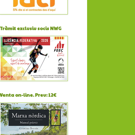
Tràmit exclusiu socis NWG
Venta on-line. Preu: 12€