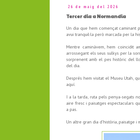
26 de maig del 2026
Tercer dia a Normandia
Un dia que hem començat caminant per
avui tranquil·la però marcada per la 
Mentre caminàvem, hem coincidit a
arrossegant els seus sulkys per la so
sorprenent amb el pes històric del l
del dia.
Després hem visitat el Museu Utah, qu
aquí.
I a la tarda, ruta pels penya-segats n
aire fresc i paisatges espectaculars 
a pas.
Un altre gran dia d’història, paisatge i