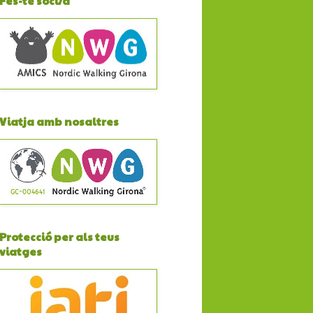
Fes-te soci/a
Viatja amb nosaltres
Protecció per als teus
viatges