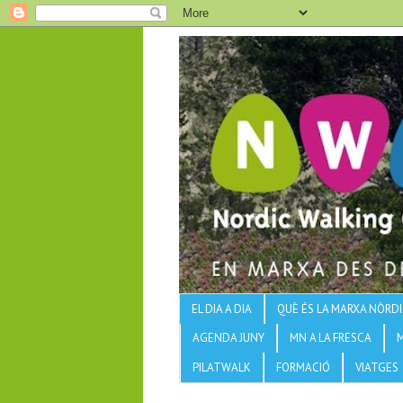
EL DIA A DIA
QUÈ ÉS LA MARXA NÒRDI
AGENDA JUNY
MN A LA FRESCA
PILATWALK
FORMACIÓ
VIATGES