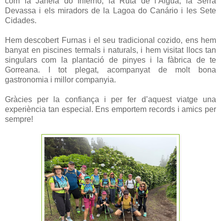
com la Janela do Inferno, la Ruta de l’Aigua, la Serra
Devassa i els miradors de la Lagoa do Canário i les Sete
Cidades.
Hem descobert Furnas i el seu tradicional cozido, ens hem
banyat en piscines termals i naturals, i hem visitat llocs tan
singulars com la plantació de pinyes i la fàbrica de te
Gorreana. I tot plegat, acompanyat de molt bona
gastronomia i millor companyia.
Gràcies per la confiança i per fer d’aquest viatge una
experiència tan especial. Ens emportem records i amics per
sempre!