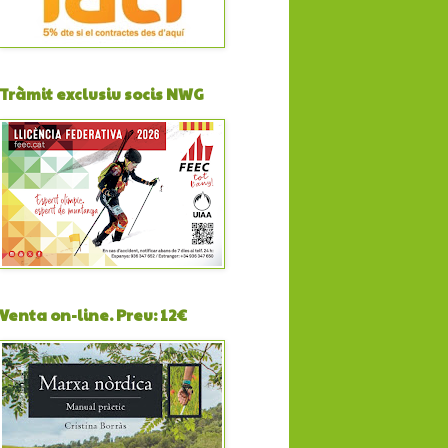
Tràmit exclusiu socis NWG
Venta on-line. Preu: 12€