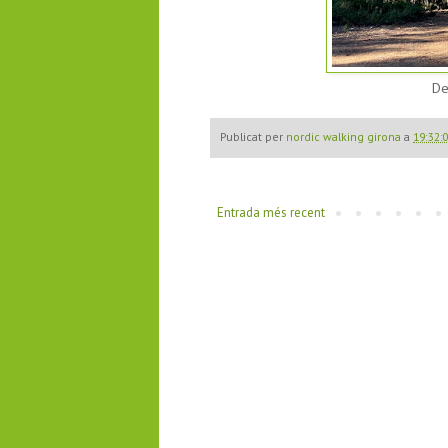
De
Publicat per
nordic walking girona
a
19:32:
Entrada més recent