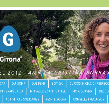
CA?
QUI SOM?
QUÈ FEM?
BOTIGA
CURSOS INICIACIÓ I PERFE
MN TERAPÈUTICA
MN VALL DE SANT DANIEL
MN AIGUAVIVA
DESCO
ACTIVITATS SOLIDÀRIES
FES-TE SOCI/A
CONSELLS I RECURSOS