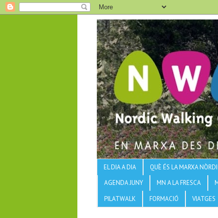
EL DIA A DIA
QUÈ ÉS LA MARXA NÒRDI
AGENDA JUNY
MN A LA FRESCA
PILATWALK
FORMACIÓ
VIATGES