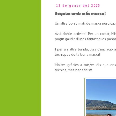
12 de gener del 2025
Seguim amb més marxa!
Un altre bonic matí de marxa nòrdica, 
Avui doble activitat! Per un costat, 
pogut gaudir d’unes fantàstiques panor
I per un altre banda, curs d’iniciació
tècniques de la bona marxa!
Moltes gràcies a tots/es els que en
tècnica, més beneficis!!