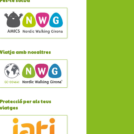
Fes-te soci/a
Viatja amb nosaltres
Protecció per als teus
viatges