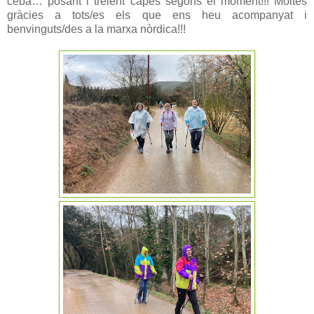
ceba… posant i treient capes segons el moment!!! Moltes
gràcies a tots/es els que ens heu acompanyat i
benvinguts/des a la marxa nòrdica!!!