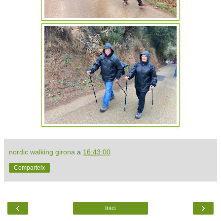
nordic walking girona
a
16:43:00
Comparteix
‹
›
Inici