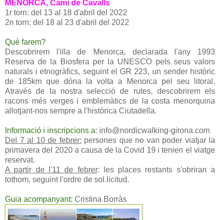
MENORCA, Camí de Cavalls
1r torn: del 13 al 18 d'abril del 2022
2n torn: del 18 al 23 d'abril del 2022
Què farem?
Descobrirem l'illa de Menorca, declarada l'any 1993
Reserva de la Biosfera per la UNESCO pels seus valors
naturals i etnogràfics, seguint el GR 223, un sender històric
de 185km que dóna la volta a Menorca pel seu litoral.
Através de la nostra selecció de rutes, descobrirem els
racons més verges i emblemàtics de la costa menorquina
allotjant-nos sempre a l'històrica Ciutadella.
Informació i inscripcions a:
info@nordicwalking-girona.com
Del 7 al 10 de febrer:
persones que no van poder viatjar la
primavera del 2020 a causa de la Covid 19 i tenien el viatge
reservat.
A partir de l'11 de febrer
: les places restants s'obriran a
tothom, seguint l'ordre de sol.licitud.
Guia acompanyant:
Cristina Borràs