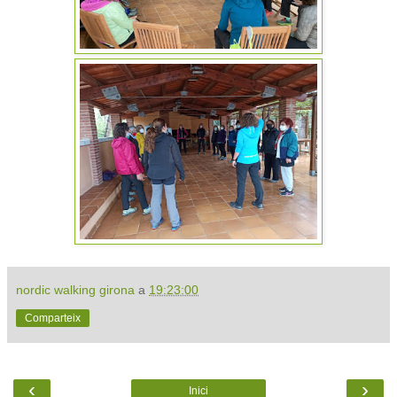
nordic walking girona
a
19:23:00
Comparteix
‹
›
Inici