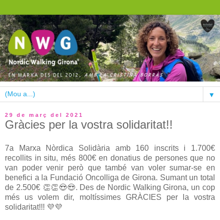
▼
29 de març del 2021
Gràcies per la vostra solidaritat!!
7a Marxa Nòrdica Solidària amb 160 inscrits i 1.700€
recollits in situ, més 800€ en donatius de persones que no
van poder venir però que també van voler sumar-se en
benefici a la Fundació Oncolliga de Girona. Sumant un total
de 2.500€ 👏👏😍😍. Des de Nordic Walking Girona, un cop
més us volem dir, moltíssimes GRÀCIES per la vostra
solidaritat!!! 💜💜