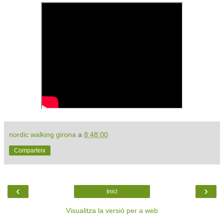
nordic walking girona
a
8:48:00
Comparteix
‹
›
Inici
Visualitza la versió per a web