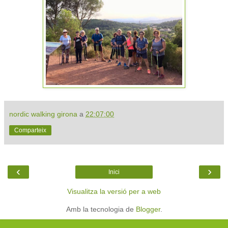
nordic walking girona
a
22:07:00
Comparteix
‹
›
Inici
Visualitza la versió per a web
Amb la tecnologia de
Blogger
.