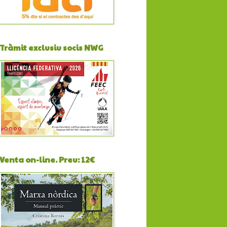
Tràmit exclusiu socis NWG
Venta on-line. Preu: 12€