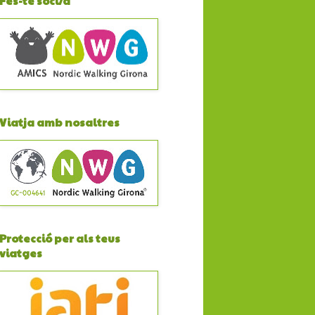
Fes-te soci/a
Viatja amb nosaltres
Protecció per als teus
viatges