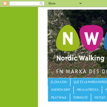
EL DIA A DIA
QUÈ ÉS LA MARXA NÒRDI
AGENDA JUNY
MN A LA FRESCA
PILATWALK
FORMACIÓ
VIATGES