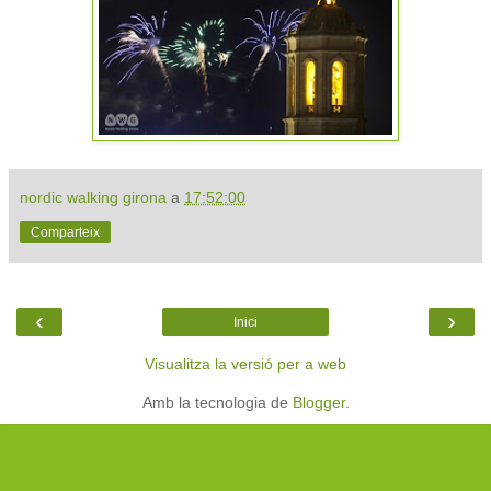
nordic walking girona
a
17:52:00
Comparteix
‹
›
Inici
Visualitza la versió per a web
Amb la tecnologia de
Blogger
.