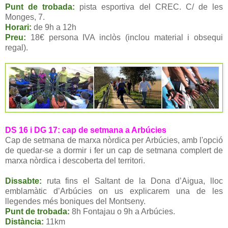
Punt de trobada:
pista esportiva del CREC. C/ de les
Monges, 7.
Horari:
de 9h a 12h
Preu:
18€ persona IVA inclòs (inclou material i obsequi
regal).
DS 16 i DG 17: cap de setmana a Arbúcies
Cap de setmana de marxa nòrdica per Arbúcies, amb l'opció
de quedar-se a dormir i fer un cap de setmana complert de
marxa nòrdica i descoberta del territori.
Dissabte:
ruta fins el Saltant de la Dona d’Aigua, lloc
emblamàtic d’Arbúcies on us explicarem una de les
llegendes més boniques del Montseny.
Punt de trobada:
8h Fontajau o 9h a Arbúcies.
Distància:
11km