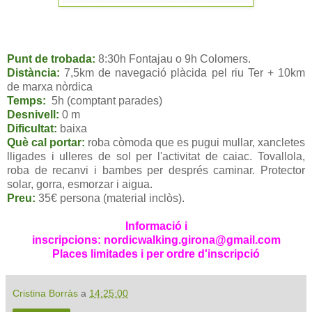
Punt de trobada:
8:30h Fontajau o 9h Colomers.
Distància:
7,5km de navegació plàcida pel riu Ter + 10km
de marxa nòrdica
Temps:
5h (comptant parades)
Desnivell:
0 m
Dificultat:
baixa
Què cal portar:
roba còmoda que es pugui mullar, xancletes
lligades i ulleres de sol per l'activitat de caiac. Tovallola,
roba de recanvi i bambes per després caminar. Protector
solar, gorra, esmorzar i aigua.
Preu:
35€ persona (material inclòs).
Informació i
inscripcions: nordicwalking.girona@gmail.com
Places limitades i per ordre d'inscripció
Cristina Borràs
a
14:25:00