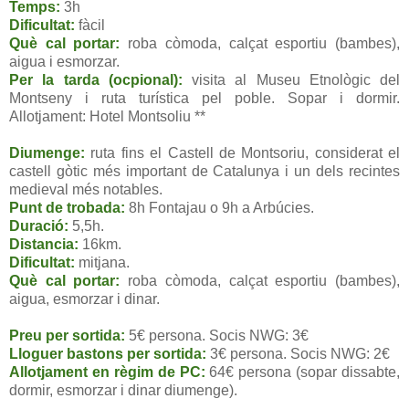
Temps:
3h
Dificultat:
fàcil
Què cal portar:
roba còmoda, calçat esportiu (bambes),
aigua i esmorzar.
Per la tarda (ocpional):
visita al Museu Etnològic del
Montseny i ruta turística pel poble. Sopar i dormir.
Allotjament: Hotel Montsoliu **
Diumenge:
ruta fins el Castell de Montsoriu, considerat el
castell gòtic més important de Catalunya i un dels recintes
medieval més notables.
Punt de trobada:
8h Fontajau o 9h a Arbúcies.
Duració:
5,5h.
Distancia:
16km.
Dificultat:
mitjana.
Què cal portar:
roba còmoda, calçat esportiu (bambes),
aigua, esmorzar i dinar.
Preu per sortida:
5€ persona. Socis NWG: 3€
Lloguer bastons per sortida:
3€ persona. Socis NWG: 2€
Allotjament en règim de PC:
64€ persona (sopar dissabte,
dormir, esmorzar i dinar diumenge).