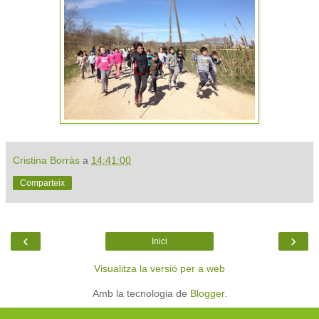
Cristina Borràs
a
14:41:00
Comparteix
‹
›
Inici
Visualitza la versió per a web
Amb la tecnologia de
Blogger
.