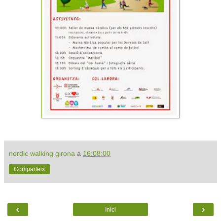
nordic walking girona
a
16:08:00
Comparteix
‹
›
Inici