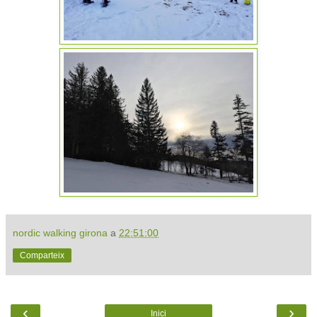
nordic walking girona
a
22:51:00
Comparteix
‹
›
Inici