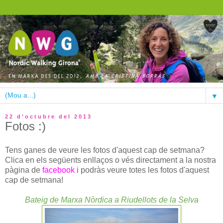
▼
22 d’octubre del 2013
Fotos :)
Tens ganes de veure les fotos d'aquest cap de setmana?
Clica en els següents enllaços o vés directament a la nostra
pàgina de
facebook
i podràs veure totes les fotos d'aquest
cap de setmana!
Bateig de Marxa Nòrdica a Riudellots de la Selva